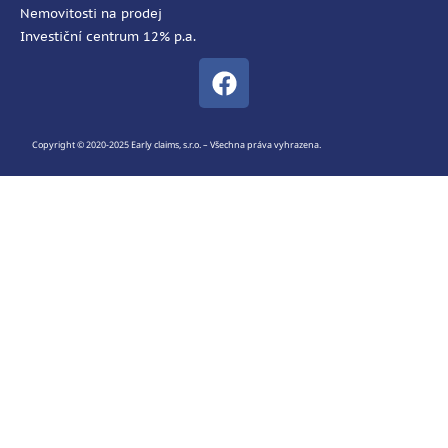
Nemovitosti na prodej
Investiční centrum 12% p.a.
Copyright © 2020-2025 Early claims, s.r.o. – Všechna práva vyhrazena.