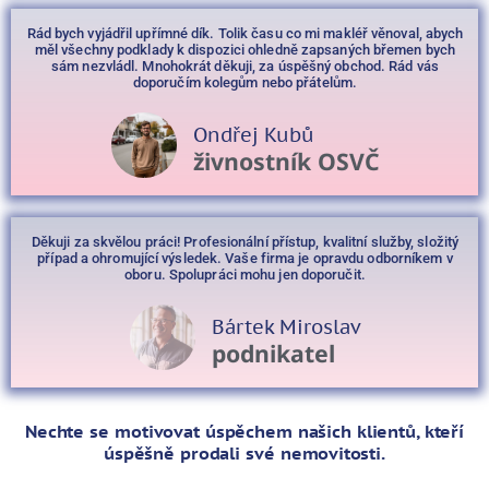
Rád bych vyjádřil upřímné dík. Tolik času co mi makléř věnoval, abych
měl všechny podklady k dispozici ohledně zapsaných břemen bych
sám nezvládl. Mnohokrát děkuji, za úspěšný obchod. Rád vás
doporučím kolegům nebo přátelům.
Ondřej Kubů
živnostník OSVČ
Děkuji za skvělou práci! Profesionální přístup, kvalitní služby, složitý
případ a ohromující výsledek. Vaše firma je opravdu odborníkem v
oboru. Spolupráci mohu jen doporučit.
Bártek Miroslav
podnikatel
Nechte se motivovat úspěchem našich klientů, kteří
úspěšně prodali své nemovitosti.