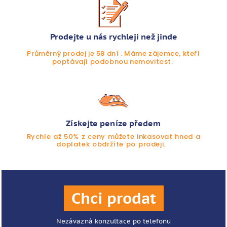
Prodejte u nás rychleji než jinde
Průměrný prodej je 58 dní . Máme zájemce, kteří
poptávají podobnou nemovitost.
Získejte peníze předem
Rychle až 50% z ceny můžete inkasovat hned a
doplatek obdržíte po prodeji.
Chci prodat
Nezávazná konzultace po telefonu