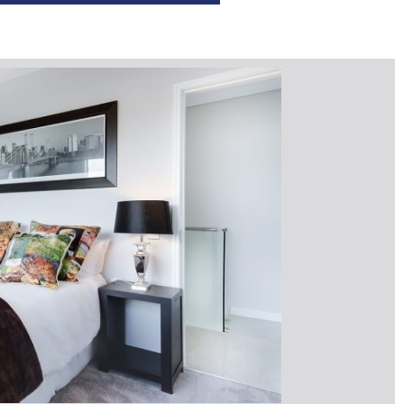
pro vás srovnání všech
dodavatelů
Více informací