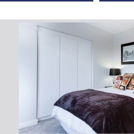
Máme 
Postaráme se o vaši nemovitost
Více informací