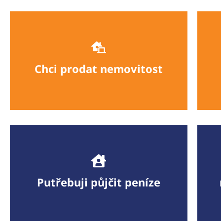
Chci prodat nemovitost
V
S námi prodáte o 15% za vyšší cenu
Více informací
Putřebuji půjčit peníze