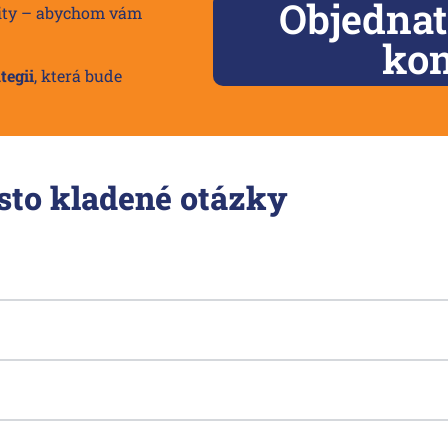
Objedna
iority – abychom vám
kon
tegii
, která bude
sto kladené otázky