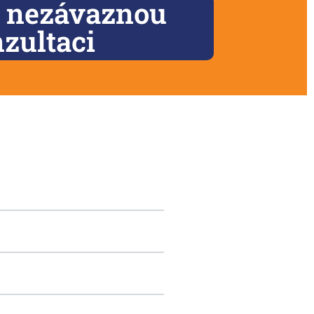
t nezávaznou
zultaci