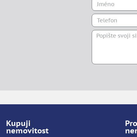
Kupuji
Pr
nemovitost
ne