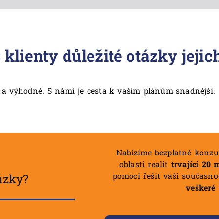
lienty důležité otázky jejic
a výhodně. S námi je cesta k vašim plánům snadnější.
Nabízíme bezplatné konzu
oblasti realit
trvající 20 
pomoci řešit vaši současno
ázky?
veškeré 