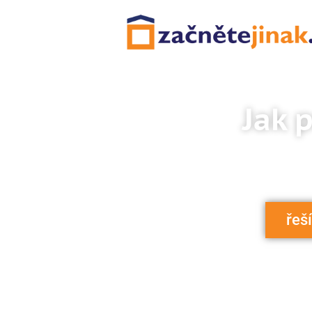
Jak 
Vaši nemovitos
řeš