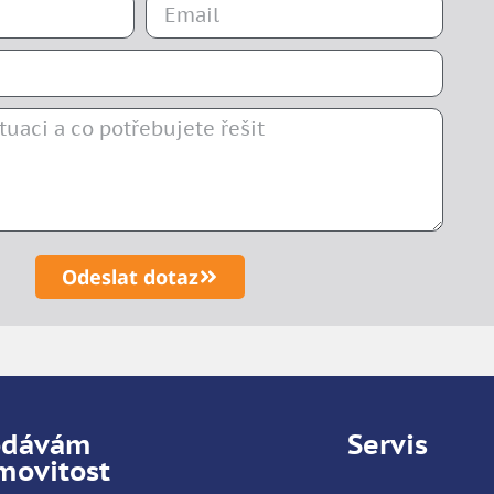
Odeslat dotaz
odávám
Servis
movitost