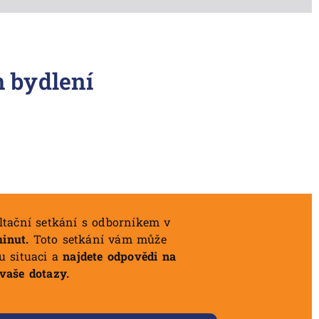
h bydlení
ltační setkání s odborníkem v
minut.
Toto setkání vám může
u situaci a
najdete odpovědi na
vaše dotazy.