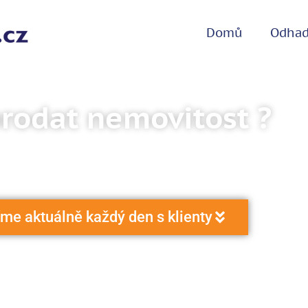
Domů
Odha
prodat nemovitost ?
t prodáme rychle, diskrétně a fér
íme aktuálně každý den s klienty