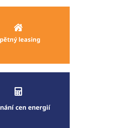
pětný leasing
píme vaši nemovitost a
áme vás ji dále užívat.
Více informací
nání cen energií