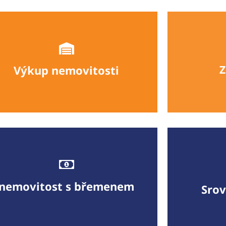
Výkup nemovitosti
Z
ykupujeme nemovitosti se zástavou,
Odkou
v exekuci i insolvenci
nech
Více informací
nemovitost s břemenem
Srov