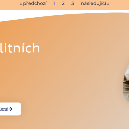
« předchozí
1
2
3
následující »
litních
ilem!