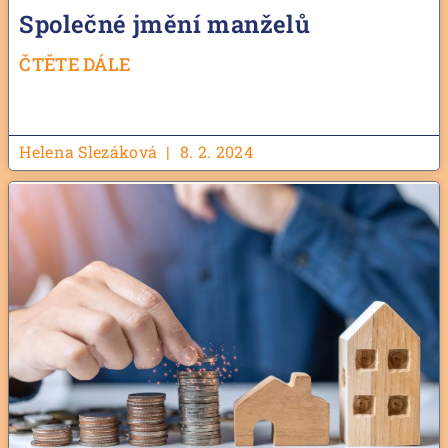
Společné jmění manželů
ČTĚTE DÁLE
Helena Slezáková
8. 2. 2024