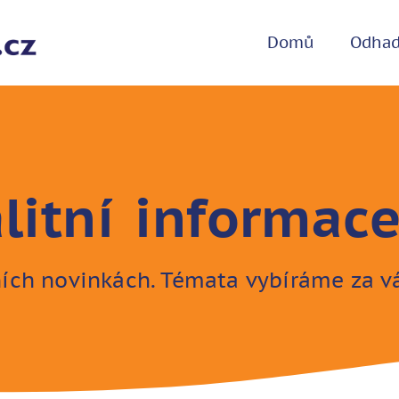
Domů
Odha
litní informac
ních novinkách. Témata vybíráme za v