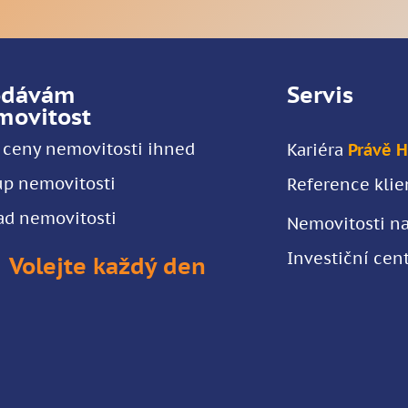
odávám
Servis
movitost
ceny nemovitosti ihned
Kariéra
Právě 
p nemovitosti
Reference klie
d nemovitosti
Nemovitosti na
Investiční cen
Volejte každý den