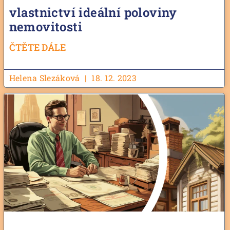
vlastnictví ideální poloviny
nemovitosti
ČTĚTE DÁLE
Helena Slezáková
18. 12. 2023