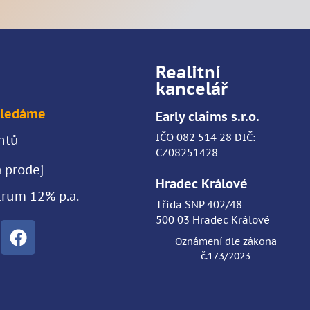
Realitní
kancelář
Hledáme
Early claims s.r.o.
IČO 082 514 28 DIČ:
ntů
CZ08251428
 prodej
Hradec Králové
trum 12% p.a.
Třída SNP 402/48
500 03 Hradec Králové
Oznámení dle zákona
č.173/2023