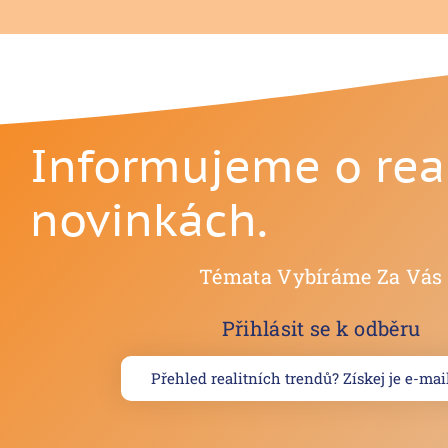
Informujeme o rea
novinkách.
Témata Vybíráme Za Vás
Přihlásit se k odběru
Přehled realitních trendů? Získej je e-ma