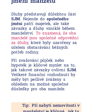
jmění manželů
Dluhy představují důležitou část
SJM
. Nejenže do
společného
jmění
patří majetek, ale také
závazky a dluhy vzniklé během
manželství.
To znamená, že oba
manželé jsou společně odpovědní
za dluhy,
které byly uzavřeny za
účelem obstarávání běžných
potřeb rodiny.
Při zvažování půjček nebo
hypoték je klíčové myslet na to,
jak takové závazky ovlivní
SJM
.
Veškeré finanční rozhodnutí by
měly být pečlivě zváženy s
ohledem na možné společné
důsledky pro oba manžele.
Tip: Při nabytí nemovitosti v
manželství je klíčové , jak to