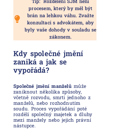
Tip: Rozdělení SJM není
procesem, který by měl být
brán na lehkou váhu. Zvažte
konzultaci s advokátem, aby
byly vaše dohody v souladu se
zákonem.
Kdy společné jmění
zaniká a jak se
vypořádá?
Společné jmění manželů
může
zaniknout několika způsoby,
včetně rozvodu, smrti jednoho z
manželů, nebo rozhodnutím
soudu. Proces vypořádání poté
rozdělí společný majetek a dluhy
mezi manžely nebo jejich právní
nástupce.