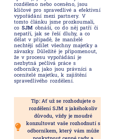
rozděleno nebo oceněno, jsou
klíčové pro spravedlivé a efektivní
vypořádání mezi partnery. V
tomto článku jsme prozkoumali,
co
SJM
obnáší, co do něj patří či
nepatří, jak se řeší dluhy, a co
dělat v případě, že manželé
nechtějí sdílet všechny majetky a
závazky. Důležité je připomenout,
že v procesu vypořádání je
nezbytná pečlivá práce s
odborníky, jako jsou právníci a
ocenitelé majetku, k zajištění
spravedlivého rozdělení.
Tip: Ať už se rozhodujete o
rozdělení SJM z jakéhokoliv
důvodu, vždy je moudré
konzultovat vaše rozhodnutí s
odborníkem, který vám může
poskytnout cenné rady a