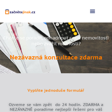
Naše služby
Chcete se poradit, odhadnout cenu nemovitosti
nebo zvážit možnosti?
Nezávazná konzultace zdarma
Vyplňte jednoduše formulář
Ozveme se vám zpět do 24 hodin. ZDARMA a
NEZÁVAZNĚ poradíme nejlepší řešení pro váš