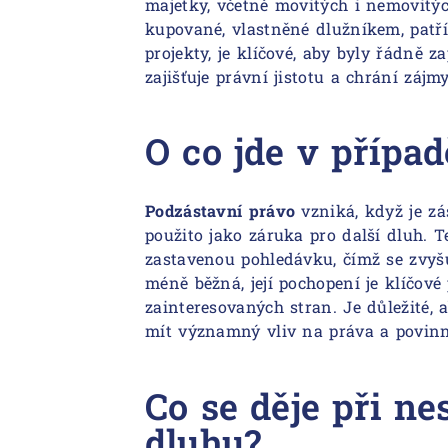
majetky, včetně movitých i nemovitých
kupované, vlastněné dlužníkem, patř
projekty, je klíčové, aby byly řádně 
zajišťuje právní jistotu a chrání záj
O co jde v přípa
Podzástavní právo
vzniká, když je z
použito jako záruka pro další dluh. T
zastavenou pohledávku, čímž se zvyšuj
méně běžná, její pochopení je klíčov
zainteresovaných stran. Je důležité,
mít významný vliv na práva a povinn
Co se děje při n
dluhu?