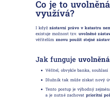
Co je to uvolněn
využívá?
I když
zástavní právo
v katastru nem
existuje možnost tzv.
uvolněné zásta
věřitelům
znovu použít stejné
zástav
Jak funguje
uvolněná
Věřitel, obvykle banka, souhlasí
Dlužník tak může získat nový ú
Tento postup je výhodný zejména
a je nutné zachovat
prioritní po