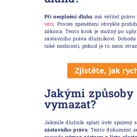
Při nesplnění dluhu
má věřitel právo
věci.
Proces zpeněžení obvykle probíh
zákona. Tento krok je možný po upl
zástavního práva dlužníkovi. Dohoda 
také možností, pokud je to mezi str
Zjistěte, jak ry
Jakými způsoby 
vymazat?
Jakmile dlužník splatí úvěr spojený 
zástavního práva
. Tento dokument se
provede
výmaz zástavy
z listu vlastn