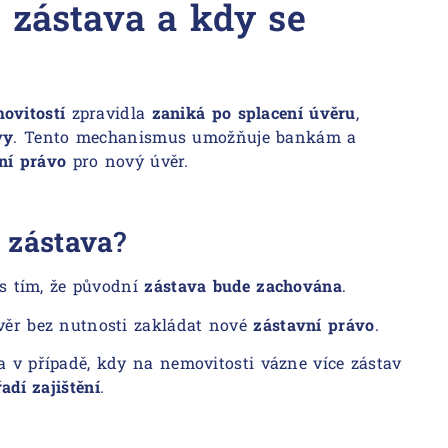
á zástava a kdy se
ovitostí
zpravidla
zaniká po splacení úvěru
,
vy
. Tento mechanismus umožňuje bankám a
ní právo
pro nový úvěr.
 zástava
?
 s tím, že původní
zástava bude zachována
.
věr bez nutnosti zakládat nové
zástavní právo
.
 v případě, kdy na nemovitosti vázne více zástav
řadí zajištění
.