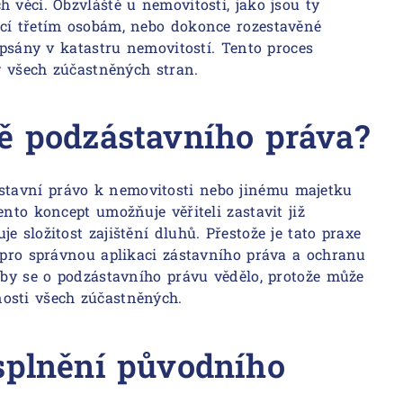
 věcí. Obzvláště u nemovitostí, jako jsou ty
ící třetím osobám, nebo dokonce rozestavěné
zapsány v katastru nemovitostí. Tento proces
my všech zúčastněných stran.
dě podzástavního práva?
ástavní právo k nemovitosti nebo jinému majetku
ento koncept umožňuje věřiteli zastavit již
e složitost zajištění dluhů. Přestože je tato praxe
é pro správnou aplikaci zástavního práva a ochranu
 aby se o podzástavního právu vědělo, protože může
osti všech zúčastněných.
esplnění původního