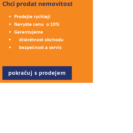
Chci prodat nemovitost
Prodejte rychleji
Navyšte cenu o 10%
Garantujeme
diskrétnost obchodu
bezpečnost a servis
pokračuj s prodejem