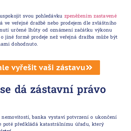
 uspokojit svou pohledávku
zpeněžením zastavené
á ve veřejné dražbě nebo prodejem dle zvláštního
ynutí určené lhůty od oznámení začátku výkonu
o jiné formě prodeje než veřejná dražba může být
anami dohodnuto.
chle vyřešit vaši zástavu
se dá zástavní právo
s nemovitostí, banka vystaví potvrzení o ukončení
 poté předkládá katastrálnímu úřadu, který
ictví
.