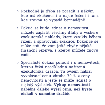
Rozhodně je třeba se poradit s někým,
kdo má zkušenosti a najde řešení i tam,
kde zrovna to vypadá beznadějně.
Pokud se bude jednat o nemovitost,
můžete zaplatit všechny dluhy a veškeré
exekutorské náklady, které vznikly během
řízení a spravování exekuce. Dokonce se
může stát, že vám ještě zbyde nějaká
finanční rezerva, s kterou můžete znovu
začít.
Specialisté dokáží poradit i s nemovitostí,
kterou čeká neodkladná nařízená
exekutorská dražba. Ta ovšem nabízí
vyvolávací cenu zhruba 70 % z ceny
nemovitosti a ještě se může jednat o
nejistý výsledek.
Výkup nemovitosti
nabídne daleko vyšší cenu, než byste
získali v samotné dražbě.