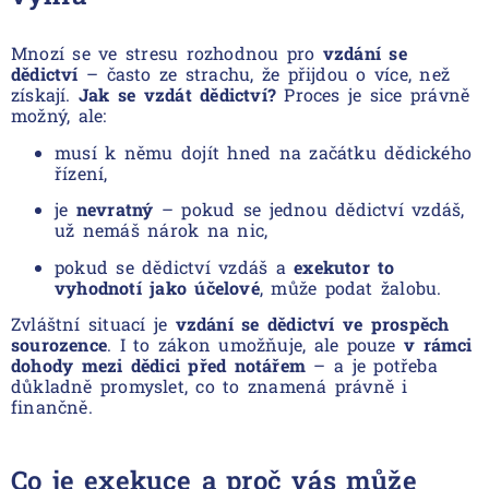
Mnozí se ve stresu rozhodnou pro
vzdání se
dědictví
– často ze strachu, že přijdou o více, než
získají.
Jak se vzdát dědictví?
Proces je sice právně
možný, ale:
musí k němu dojít hned na začátku dědického
řízení,
je
nevratný
– pokud se jednou dědictví vzdáš,
už nemáš nárok na nic,
pokud se dědictví vzdáš a
exekutor to
vyhodnotí jako účelové
, může podat žalobu.
Zvláštní situací je
vzdání se dědictví ve prospěch
sourozence
. I to zákon umožňuje, ale pouze
v rámci
dohody mezi dědici před notářem
– a je potřeba
důkladně promyslet, co to znamená právně i
finančně.
Co je exekuce a proč vás může