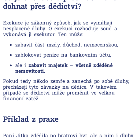
dohnat přes dědictví?
Exekuce je zákonný způsob, jak se vymáhají
nesplacené dluhy. O exekuci rozhoduje soud a
vykonává ji exekutor. Ten může:
zabavit část mzdy, důchod, nemocenskou,
zablokovat peníze na bankovním účtu,
ale i
zabavit majetek – včetně zděděné
nemovitosti.
Pokud tedy někdo zemře a zanechá po sobě dluhy,
přecházejí tyto závazky na dědice. V takovém
případě se dědictví může proměnit ve velkou
finanční zátěž.
Příklad z praxe
Paní Jitka zdědila po bratrovi byt, ale s ním i dluhy