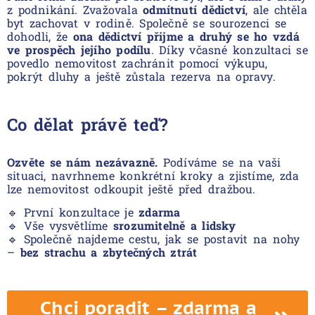
z podnikání. Zvažovala
odmítnutí dědictví
, ale chtěla
byt zachovat v rodině. Společně se sourozenci se
dohodli, že
ona dědictví přijme a druhý se ho vzdá
ve prospěch jejího podílu
. Díky včasné konzultaci se
povedlo nemovitost zachránit pomocí výkupu,
pokrýt dluhy a ještě zůstala rezerva na opravy.
Co dělat právě teď?
Ozvěte se nám nezávazně.
Podíváme se na vaši
situaci, navrhneme konkrétní kroky a zjistíme, zda
lze nemovitost odkoupit ještě před dražbou.
🔹 První konzultace je
zdarma
🔹 Vše vysvětlíme
srozumitelně a lidsky
🔹 Společně najdeme cestu, jak se postavit na nohy
–
bez strachu a zbytečných ztrát
Chci poradit – zdarma a