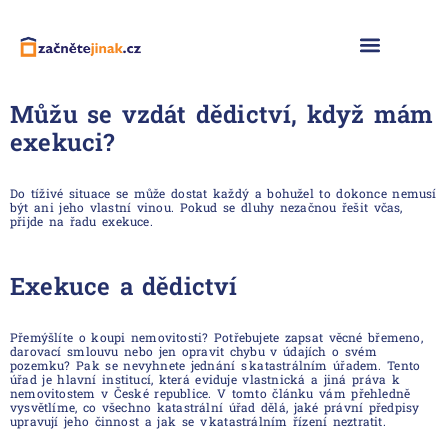
Naše služby
Můžu se vzdát dědictví, když mám
exekuci?
Do tíživé situace se může dostat každý a bohužel to dokonce nemusí
být ani jeho vlastní vinou. Pokud se dluhy nezačnou řešit včas,
přijde na řadu exekuce.
Exekuce a dědictví
Přemýšlíte o koupi nemovitosti? Potřebujete zapsat věcné břemeno,
darovací smlouvu nebo jen opravit chybu v údajích o svém
pozemku? Pak se nevyhnete jednání s katastrálním úřadem. Tento
úřad je hlavní institucí, která eviduje vlastnická a jiná práva k
nemovitostem v České republice. V tomto článku vám přehledně
vysvětlíme, co všechno katastrální úřad dělá, jaké právní předpisy
upravují jeho činnost a jak se v katastrálním řízení neztratit.