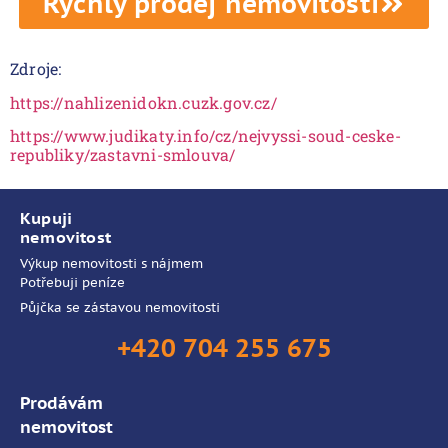
Rychlý prodej nemovitosti
Zdroje:
https://nahlizenidokn.cuzk.gov.cz/
https://www.judikaty.info/cz/nejvyssi-soud-ceske-
republiky/zastavni-smlouva/
Kupuji
nemovitost
Výkup nemovitosti s nájmem
Potřebuji peníze
Půjčka se zástavou nemovitosti
+420 704 255 675
Prodávám
nemovitost