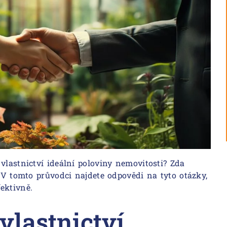
vlastnictví ideální poloviny nemovitosti? Zda
? V tomto průvodci najdete odpovědi na tyto otázky,
ektivně.
lastnictví