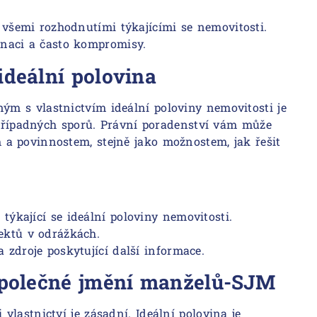
 všemi rozhodnutími týkajícími se nemovitosti.
inaci a často kompromisy.
ideální polovina
m s vlastnictvím ideální poloviny nemovitosti je
í případných sporů. Právní poradenství vám může
a povinnostem, stejně jako možnostem, jak řešit
i
týkající se ideální poloviny nemovitosti.
ektů v odrážkách.
 zdroje poskytující další informace.
 společné jmění manželů-SJM
lastnictví je zásadní. Ideální polovina je