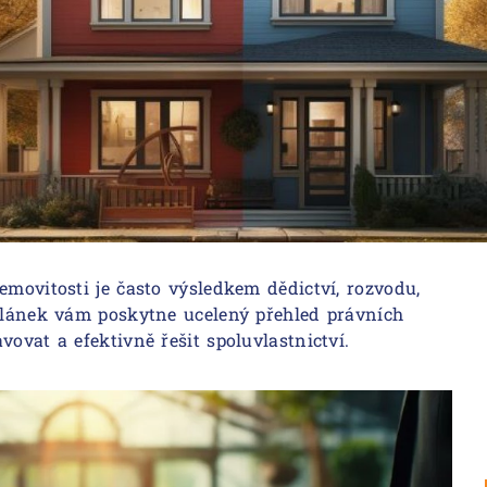
emovitosti je často výsledkem dědictví, rozvodu,
 článek vám poskytne ucelený přehled právních
vovat a efektivně řešit spoluvlastnictví.