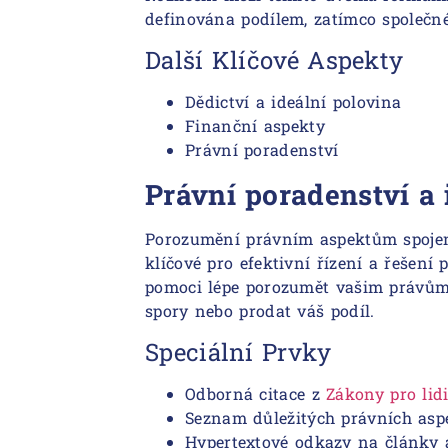
definována podílem, zatímco společné
Další Klíčové Aspekty
Dědictví a ideální polovina
Finanční aspekty
Právní poradenství
Právní poradenství a 
Porozumění právním aspektům spojený
klíčové pro efektivní řízení a řešen
pomoci lépe porozumět vašim právům 
spory nebo prodat váš podíl.
Speciální Prvky
Odborná citace z
Zákony pro lid
Seznam důležitých právních asp
Hypertextové odkazy na články a