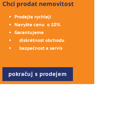
Chci prodat nemovitost
Prodejte rychleji
Navyšte cenu o 10%
Garantujeme
diskrétnost obchodu
bezpečnost a servis
pokračuj s prodejem