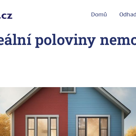
Domů
Odha
deální poloviny nemo