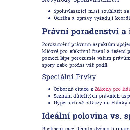
Spoluvlastníci musí souhlasit se
Údržba a opravy vyžadují koord
Právní poradenství a 
Porozumění právním aspektům spojený
klíčové pro efektivní řízení a řešen
pomoci lépe porozumět vašim právům 
spory nebo prodat váš podíl.
Speciální Prvky
Odborná citace z
Zákony pro lid
Seznam důležitých právních asp
Hypertextové odkazy na články a
Ideální polovina vs.
Rozlišení mezi těmito dvěma formami v