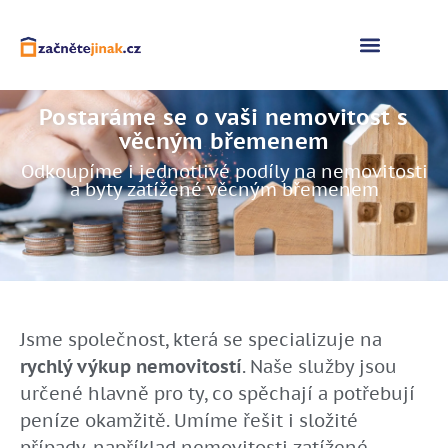
Naše služby
Postaráme se o vaši nemovitost s
věcným břemenem
Odkoupíme i jednotlivé podíly na nemovitosti
a byty zatížené věcným břemenem
Jsme společnost, která se specializuje na
rychlý výkup nemovitostí
. Naše služby jsou
určené hlavně pro ty, co spěchají a potřebují
peníze okamžitě. Umíme řešit i složité
případy, například nemovitosti zatížené