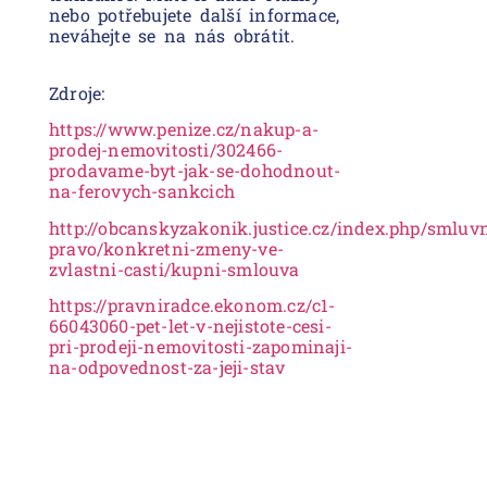
nebo potřebujete další informace,
neváhejte se na nás obrátit.
Zdroje:
https://www.penize.cz/nakup-a-
prodej-nemovitosti/302466-
prodavame-byt-jak-se-dohodnout-
na-ferovych-sankcich
http://obcanskyzakonik.justice.cz/index.php/smluvn
pravo/konkretni-zmeny-ve-
zvlastni-casti/kupni-smlouva
https://pravniradce.ekonom.cz/c1-
66043060-pet-let-v-nejistote-cesi-
pri-prodeji-nemovitosti-zapominaji-
na-odpovednost-za-jeji-stav